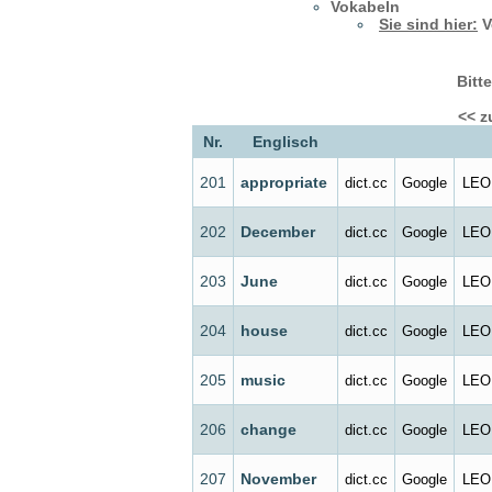
Vokabeln
Sie sind hier:
V
Bitt
<< z
Nr.
Englisch
201
appropriate
dict.cc
Google
LEO
202
December
dict.cc
Google
LEO
203
June
dict.cc
Google
LEO
204
house
dict.cc
Google
LEO
205
music
dict.cc
Google
LEO
206
change
dict.cc
Google
LEO
207
November
dict.cc
Google
LEO