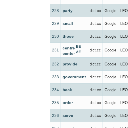
228
party
dict.cc
Google
LEO
229
small
dict.cc
Google
LEO
230
those
dict.cc
Google
LEO
BE
centre
231
dict.cc
Google
LEO
AE
center
232
provide
dict.cc
Google
LEO
233
government
dict.cc
Google
LEO
234
back
dict.cc
Google
LEO
235
order
dict.cc
Google
LEO
236
serve
dict.cc
Google
LEO