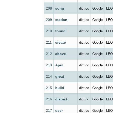
208
song
dict.cc
Google
LEO
209
station
dict.cc
Google
LEO
210
found
dict.cc
Google
LEO
211
create
dict.cc
Google
LEO
212
above
dict.cc
Google
LEO
213
April
dict.cc
Google
LEO
214
great
dict.cc
Google
LEO
215
build
dict.cc
Google
LEO
216
district
dict.cc
Google
LEO
217
user
dict.cc
Google
LEO