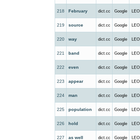
218
February
dict.cc
Google
LEO
219
source
dict.cc
Google
LEO
220
way
dict.cc
Google
LEO
221
band
dict.cc
Google
LEO
222
even
dict.cc
Google
LEO
223
appear
dict.cc
Google
LEO
224
man
dict.cc
Google
LEO
225
population
dict.cc
Google
LEO
226
hold
dict.cc
Google
LEO
227
as well
dict.cc
Google
LEO