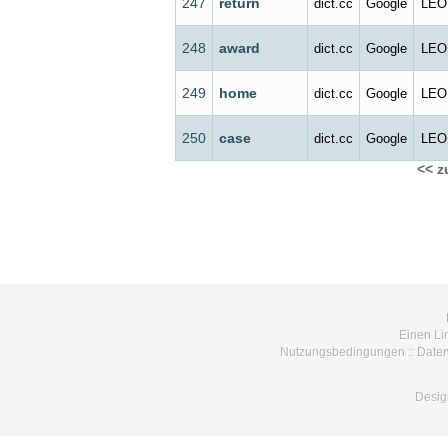
247
return
dict.cc
Google
LEO
248
award
dict.cc
Google
LEO
249
home
dict.cc
Google
LEO
250
case
dict.cc
Google
LEO
<< z
Einen Li
Nutzungsbedingungen
::
Daten
Desig