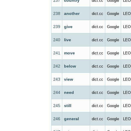
237
country
dict.cc
Google
LEO
238
another
dict.cc
Google
LEO
239
give
dict.cc
Google
LEO
240
live
dict.cc
Google
LEO
241
move
dict.cc
Google
LEO
242
below
dict.cc
Google
LEO
243
view
dict.cc
Google
LEO
244
need
dict.cc
Google
LEO
245
still
dict.cc
Google
LEO
246
general
dict.cc
Google
LEO