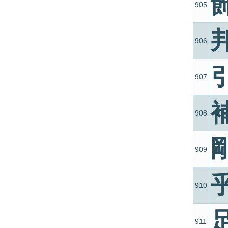
905
906
907
908
909
910
911