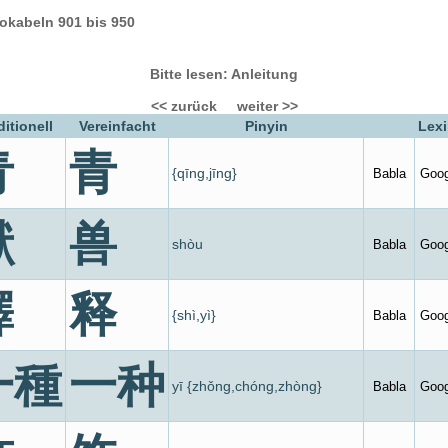
okabeln 901 bis 950
Bitte lesen: Anleitung
<< zurück
weiter >>
ditionell
Vereinfacht
Pinyin
Lexi
青
青
{qīng,jīng}
Babla
Goog
獸
兽
shòu
Babla
Goog
釋
释
{shì,yì}
Babla
Goog
一種
一种
yī {zhǒng,chóng,zhòng}
Babla
Goog