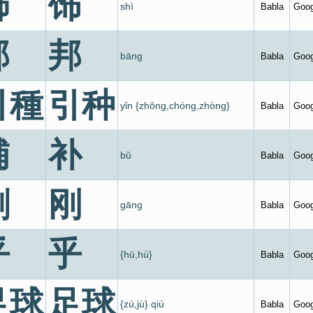
飾
饰
shì
Babla
Goog
邦
邦
bāng
Babla
Goog
引種
引种
yǐn {zhǒng,chóng,zhòng}
Babla
Goog
補
补
bǔ
Babla
Goog
剛
刚
gāng
Babla
Goog
乎
乎
{hū,hú}
Babla
Goog
足球
足球
{zú,jù} qiú
Babla
Goog