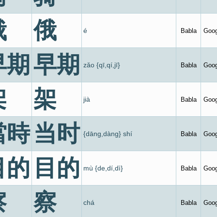
俄
俄
é
Babla
Goog
早期
早期
zǎo {qī,qí,jī}
Babla
Goog
架
架
jià
Babla
Goog
當時
当时
{dāng,dàng} shí
Babla
Goog
目的
目的
mù {de,dí,dì}
Babla
Goog
察
察
chá
Babla
Goog