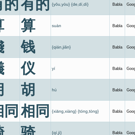
有的
有的
{yǒu,yòu} {de,dí,dì}
Babla
Goog
算
算
suàn
Babla
Goog
錢
钱
{qián,jiǎn}
Babla
Goog
儀
仪
yí
Babla
Goog
胡
胡
hú
Babla
Goog
相同
相同
{xiāng,xiàng} {tóng,tòng}
Babla
Goog
騎
骑
{qí,jì}
Babla
Goog