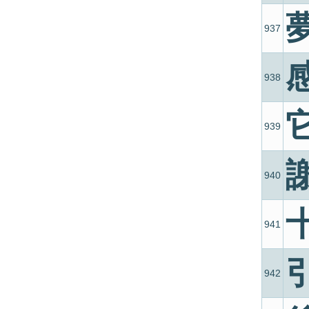
937
938
939
940
941
942