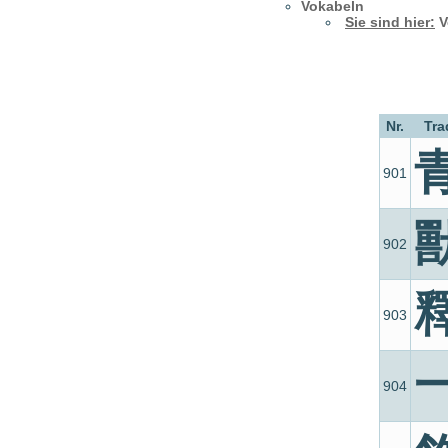
Vokabeln
Sie sind hier:
V
Nr.
Tra
901
902
903
904