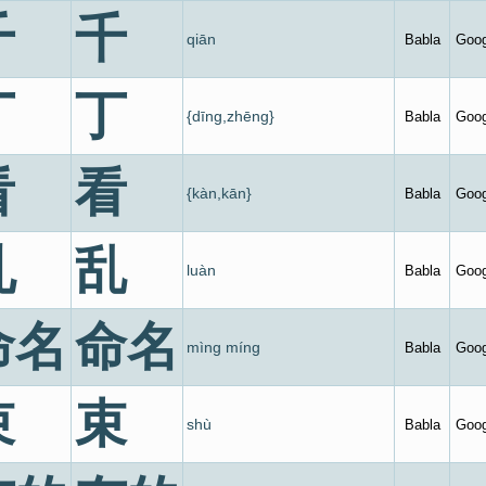
千
千
qiān
Babla
Goog
丁
丁
{dīng,zhēng}
Babla
Goog
看
看
{kàn,kān}
Babla
Goog
亂
乱
luàn
Babla
Goog
命名
命名
mìng míng
Babla
Goog
束
束
shù
Babla
Goog