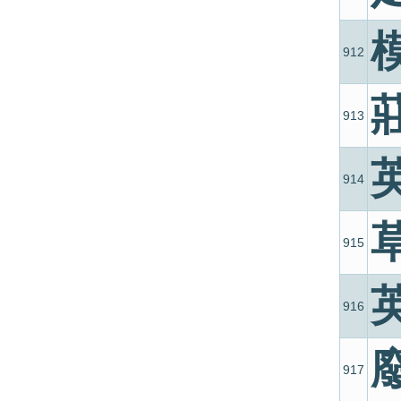
912
913
914
915
916
917