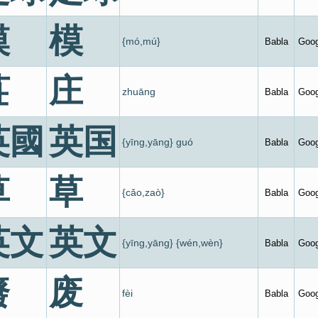
模
模
{mó,mú}
Babla
Goog
莊
庄
zhuāng
Babla
Goog
英國
英国
{yīng,yāng} guó
Babla
Goog
草
草
{cǎo,zaò}
Babla
Goog
英文
英文
{yīng,yāng} {wén,wèn}
Babla
Goog
廢
废
fèi
Babla
Goog