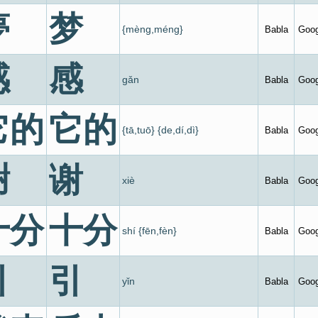
夢
梦
{mèng,méng}
Babla
Goog
感
感
gǎn
Babla
Goog
它的
它的
{tā,tuō} {de,dí,dì}
Babla
Goog
謝
谢
xiè
Babla
Goog
十分
十分
shí {fēn,fèn}
Babla
Goog
引
引
yǐn
Babla
Goog