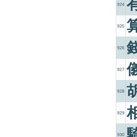
924
925
926
927
928
929
930