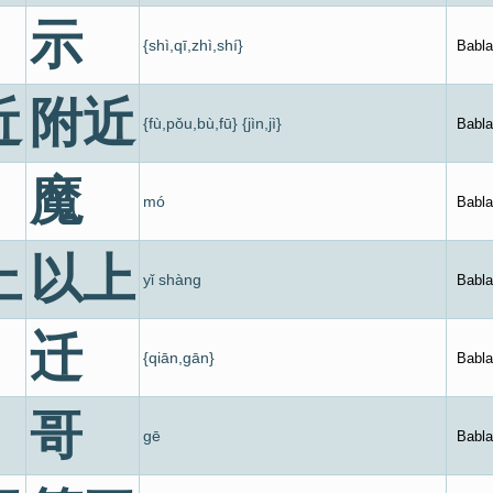
示
{shì,qī,zhì,shí}
Babla
近
附近
{fù,pǒu,bù,fū} {jìn,jì}
Babla
魔
mó
Babla
上
以上
yǐ shàng
Babla
迁
{qiān,gān}
Babla
哥
gē
Babla