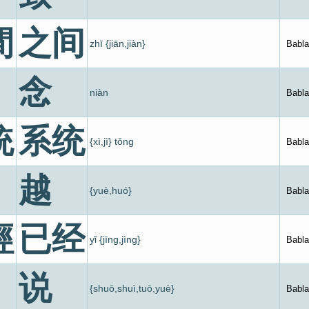
間
之间
zhī {jiān,jiàn}
Babla
念
niàn
Babla
統
系统
{xì,jì} tǒng
Babla
越
{yuè,huó}
Babla
經
已经
yǐ {jīng,jìng}
Babla
说
{shuō,shuì,tuō,yuè}
Babla