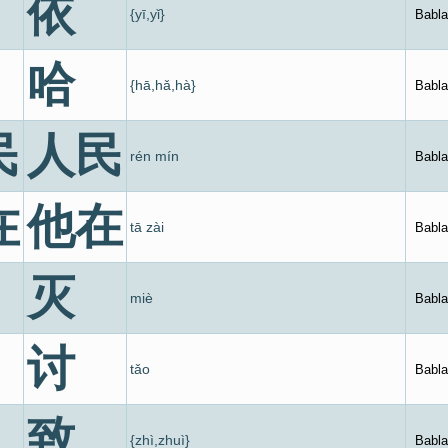
依
{yī,yǐ}
Babla
哈
{hā,hǎ,hà}
Babla
民
人民
rén mín
Babla
在
他在
tā zài
Babla
灭
miè
Babla
讨
tǎo
Babla
致
{zhì,zhuì}
Babla