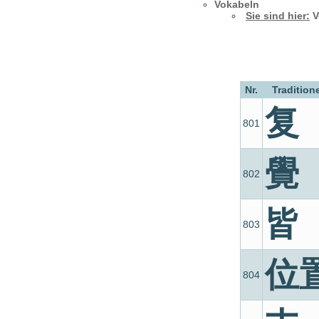
Vokabeln
Sie sind hier:
V
Nr.
Traditione
复
801
覺
802
皆
803
位
804