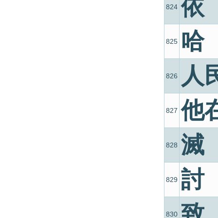
依
824
哈
825
人
826
他
827
滅
828
討
829
致
830