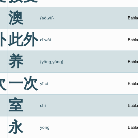
澳
{aò,yù}
Babla
外
此外
cǐ wài
Babla
养
{yǎng,yàng}
Babla
次
一次
yī cì
Babla
室
shì
Babla
永
yǒng
Babla