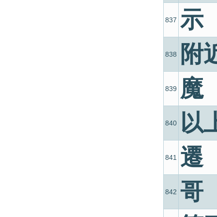
示
837
附
838
魔
839
以
840
遷
841
哥
842