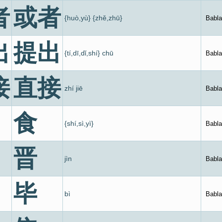
者
或者
{huò,yù} {zhě,zhū}
Babla
出
提出
{tí,dī,dǐ,shí} chū
Babla
接
直接
zhí jiē
Babla
食
{shí,sì,yì}
Babla
晋
jìn
Babla
毕
bì
Babla