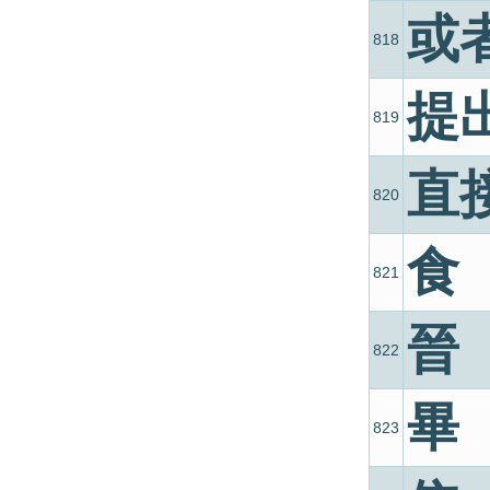
或
818
提
819
直
820
食
821
晉
822
畢
823