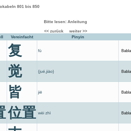
okabeln 801 bis 850
Bitte lesen: Anleitung
<< zurück
weiter >>
ll
Vereinfacht
Pinyin
复
fù
Babla
觉
{jué,jiào}
Babla
皆
jiē
Babla
置
位置
wèi zhì
Babla