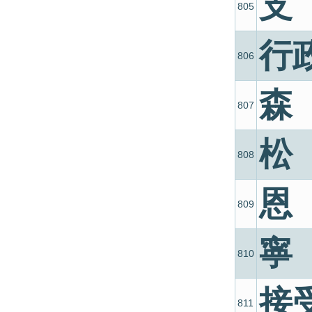
支
805
行
806
森
807
松
808
恩
809
寧
810
接
811