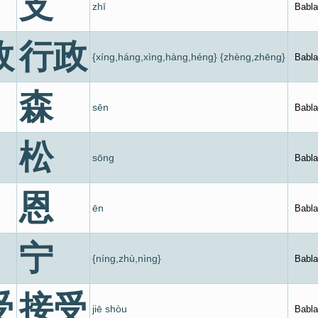
支
zhī
Babla
政
行政
{xíng,háng,xìng,hàng,héng} {zhèng,zhēng}
Babla
森
sēn
Babla
松
sōng
Babla
恩
ēn
Babla
宁
{níng,zhù,nìng}
Babla
受
接受
jiē shòu
Babla