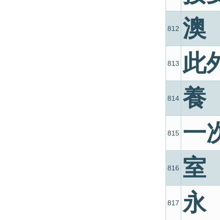
澳
812
此
813
養
814
一
815
室
816
永
817