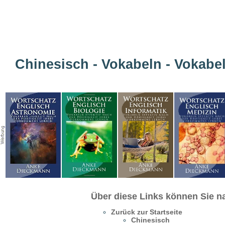
Chinesisch - Vokabeln - Vokabel
Über diese Links können Sie na
Zurück zur Startseite
Chinesisch